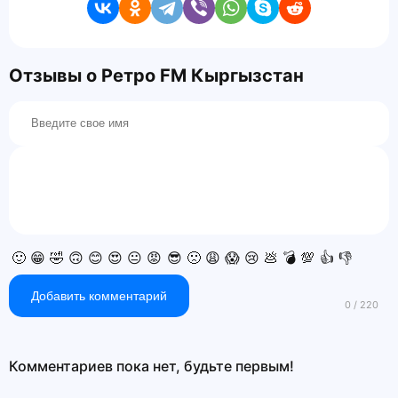
Отзывы о Ретро FM Кыргызстан
🙂
😁
🤣
🙃
😊
😍
😐
😡
😎
🙁
😩
😱
😢
💩
💣
💯
👍
👎
Добавить комментарий
Комментариев пока нет, будьте первым!