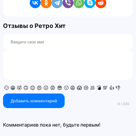
Отзывы о Ретро Хит
🙂
😁
🤣
🙃
😊
😍
😐
😡
😎
🙁
😩
😱
😢
💩
💣
💯
👍
👎
Добавить комментарий
Комментариев пока нет, будьте первым!