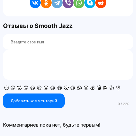
Отзывы о Smooth Jazz
🙂
😁
🤣
🙃
😊
😍
😐
😡
😎
🙁
😩
😱
😢
💩
💣
💯
👍
👎
Добавить комментарий
Комментариев пока нет, будьте первым!