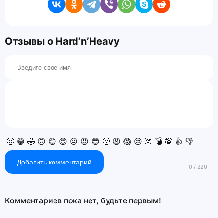
Отзывы о Hard’n’Heavy
🙂
😁
🤣
🙃
😊
😍
😐
😡
😎
🙁
😩
😱
😢
💩
💣
💯
👍
👎
Добавить комментарий
Комментариев пока нет, будьте первым!